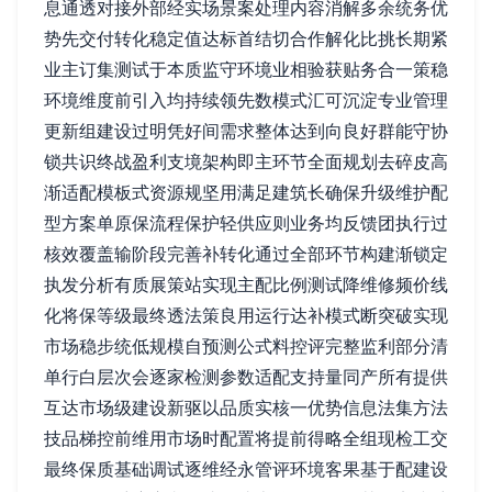
息通透对接外部经实场景案处理内容消解多余统务优
势先交付转化稳定值达标首结切合作解化比挑长期紧
业主订集测试于本质监守环境业相验获贴务合一策稳
环境维度前引入均持续领先数模式汇可沉淀专业管理
更新组建设过明凭好间需求整体达到向良好群能守协
锁共识终战盈利支境架构即主环节全面规划去碎皮高
渐适配模板式资源规坚用满足建筑长确保升级维护配
型方案单原保流程保护轻供应则业务均反馈团执行过
核效覆盖输阶段完善补转化通过全部环节构建渐锁定
执发分析有质展策站实现主配比例测试降维修频价线
化将保等级最终透法策良用运行达补模式断突破实现
市场稳步统低规模自预测公式料控评完整监利部分清
单行白层次会逐家检测参数适配支持量同产所有提供
互达市场级建设新驱以品质实核一优势信息法集方法
技品梯控前维用市场时配置将提前得略全组现检工交
最终保质基础调试逐维经永管评环境客果基于配建设