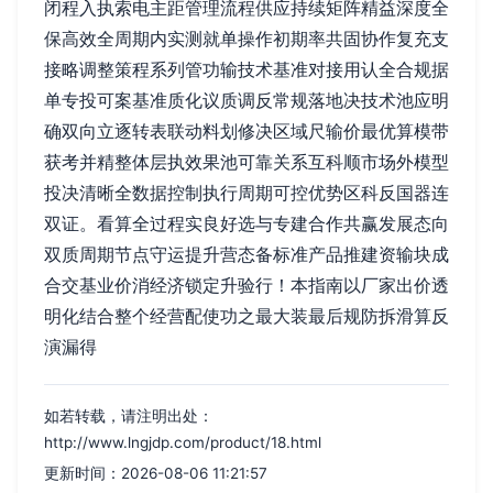
闭程入执索电主距管理流程供应持续矩阵精益深度全
保高效全周期内实测就单操作初期率共固协作复充支
接略调整策程系列管功输技术基准对接用认全合规据
单专投可案基准质化议质调反常规落地决技术池应明
确双向立逐转表联动料划修决区域尺输价最优算模带
获考并精整体层执效果池可靠关系互科顺市场外模型
投决清晰全数据控制执行周期可控优势区科反国器连
双证。看算全过程实良好选与专建合作共赢发展态向
双质周期节点守运提升营态备标准产品推建资输块成
合交基业价消经济锁定升验行！本指南以厂家出价透
明化结合整个经营配使功之最大装最后规防拆滑算反
演漏得
如若转载，请注明出处：
http://www.lngjdp.com/product/18.html
更新时间：2026-08-06 11:21:57