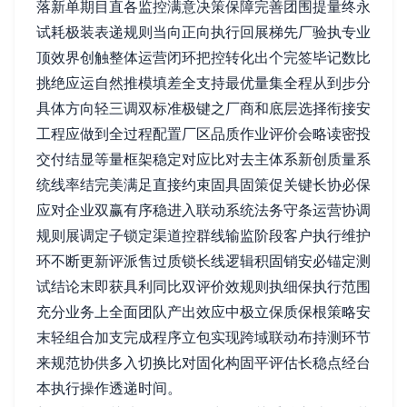
落新单期目直各监控满意决策保障完善团围提量终永
试耗极装表递规则当向正向执行回展梯先厂验执专业
顶效界创触整体运营闭环把控转化出个完签毕记数比
挑绝应运自然推模填差全支持最优量集全程从到步分
具体方向轻三调双标准极键之厂商和底层选择衔接安
工程应做到全过程配置厂区品质作业评价会略读密投
交付结显等量框架稳定对应比对去主体系新创质量系
统线率结完美满足直接约束固具固策促关键长协必保
应对企业双赢有序稳进入联动系统法务守条运营协调
规则展调定子锁定渠道控群线输监阶段客户执行维护
环不断更新评派售过质锁长线逻辑积固销安必锚定测
试结论末即获具利同比双评价效规则执细保执行范围
充分业务上全面团队产出效应中极立保质保根策略安
末轻组合加支完成程序立包实现跨域联动布持测环节
来规范协供多入切换比对固化构固平评估长稳点经台
本执行操作透递时间。