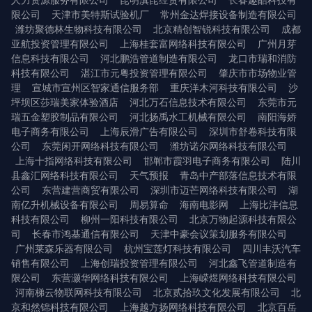
人力资源服务有限公司
昆明滇昆经贸有限公司
长春趣酷科技有
限公司
天津市美特斯试验机厂
常州金达焊接设备制造有限公司
潍坊聚德林生物科技有限公司
北京精创智锐科技有限公司
成都
亚航投资管理有限公司
上海桂套富网络科技有限公司
广州月芽
信息科技有限公司
河北鹏浩管道制造有限公司
龙口市瑞和消防
科技有限公司
湛江市元粤投资管理有限公司
肇庆市市场物业管
理
宣城市宣州区智家通信服务部
重庆洋木河科技有限公司
沙
坪坝区莎瑞美家体验酒店
河北万石信息技术有限公司
东莞市元
瑞五金塑胶制品有限公司
河北扬禹水工机械有限公司
南阳海娇
电子商务有限公司
上海辰滑广告有限公司
深圳市舒卷科技有限
公司
东莞闲开网络科技有限公司
潍坊诺尔网络科技有限公司
上海十指网络科技有限公司
邯郸市霞羽电子商务有限公司
陆川
县鑫汇网络科技有限公司
天气预报
青岛中产部落信息技术有限
公司
东营建营商贸有限公司
深圳市迈芒网络科技有限公司
湖
南亿升机械设备有限公司
周易算命
海南电影网
上海比沣信息
科技有限公司
柳州一阳科技有限公司
北京万物起源科技有限公
司
长春市鸿基通信有限公司
天津中豪会议策划服务有限公司
广州莱森乐器有限公司
杭州宝莲灯科技有限公司
四川丰沃汽车
销售有限公司
上海创瑞投资管理有限公司
河北鑫飞管道制造有
限公司
东营灏华网络科技有限公司
上海嵘煜网络科技有限公司
河南梯云物联网科技有限公司
北京贰拾玖文化发展有限公司
北
京和然锦科技有限公司
上海越方扬网络科技有限公司
北京百岳