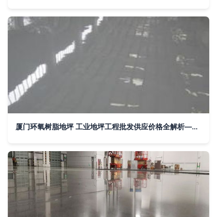
厦门环氧树脂地坪 工业地坪工程批发供应价格全解析——谷瀑环保地坪工程优选