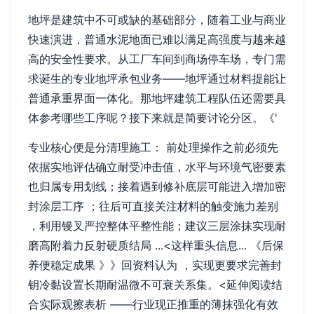
地坪是建筑中不可或缺的基础部分，随着工业与商业
快速演进，普通水泥地面已难以满足高强度与越来越
高的安全性要求。从工厂车间到商场停车场，专门需
求诞生的专业地坪承包业务——地坪通过材料提能让
普通承重界面一体化。那地坪建筑工程队伍还需要具
体参考哪些工序呢？接下来就是简要讨论分区。《'
专业核心便是分清理施工： 前处理操作之前必须先
依据实地评估确立耐受冲击值，水平与环境气密要素
也归属专用划线；接着遇到修补底层可能进入增加密
封涂层工序 ；往后可直接关注材料的触变施力差别
，利用镘叉严控整体平整性能；建议三层涂抹实现耐
磨高附着力反射硬质结局 ...<这样重头信息... 《后保
养便稳定成果 》》回资料认为 ，实现更要求完善封
钥冷黏设置长期耐温微不可衰关系集。<延伸阅读结
合实际观擦表析 ——行业现正推重的薄抹强化有效